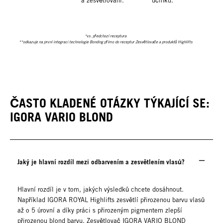
a zesvětlování.
účinku.
*vs. předchozí receptura
**odkazuje na první integraci technologie Bonding přímo do receptur Zesvětlovače a produktů Highlifts
ČASTO KLADENÉ OTÁZKY TÝKAJÍCÍ SE:
IGORA VARIO BLOND
Jaký je hlavní rozdíl mezi odbarvením a zesvětlením vlasů?
Hlavní rozdíl je v tom, jakých výsledků chcete dosáhnout.
Například IGORA ROYAL Highlifts zesvětlí přirozenou barvu vlasů
až o 5 úrovní a díky práci s přirozeným pigmentem zlepší
přirozenou blond barvu. Zesvětlovač IGORA VARIO BLOND