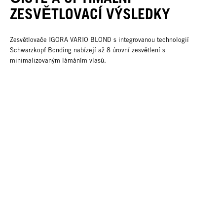
ZESVĚTLOVACÍ VÝSLEDKY
Zesvětlovače IGORA VARIO BLOND s integrovanou technologií
Schwarzkopf Bonding nabízejí až 8 úrovní zesvětlení s
minimalizovaným lámáním vlasů.