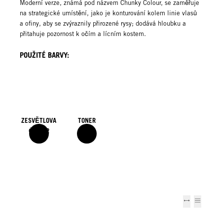
Moderní verze, známá pod názvem Chunky Colour, se zaměřuje
na strategické umístění, jako je konturování kolem linie vlasů
a ofiny, aby se zvýraznily přirozené rysy; dodává hloubku a
přitahuje pozornost k očím a lícním kostem.
POUŽITÉ BARVY:
ZESVĚTLOVA
TONER
Č 1 A 2