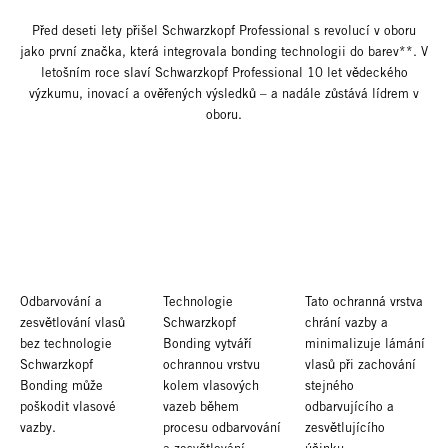
Před deseti lety přišel Schwarzkopf Professional s revolucí v oboru
jako první značka, která integrovala bonding technologii do barev**. V
letošním roce slaví Schwarzkopf Professional 10 let vědeckého
výzkumu, inovací a ověřených výsledků – a nadále zůstává lídrem v
oboru.
Odbarvování a
Technologie
Tato ochranná vrstva
zesvětlování vlasů
Schwarzkopf
chrání vazby a
bez technologie
Bonding vytváří
minimalizuje lámání
Schwarzkopf
ochrannou vrstvu
vlasů při zachování
Bonding může
kolem vlasových
stejného
poškodit vlasové
vazeb během
odbarvujícího a
vazby.
procesu odbarvování
zesvětlujícího