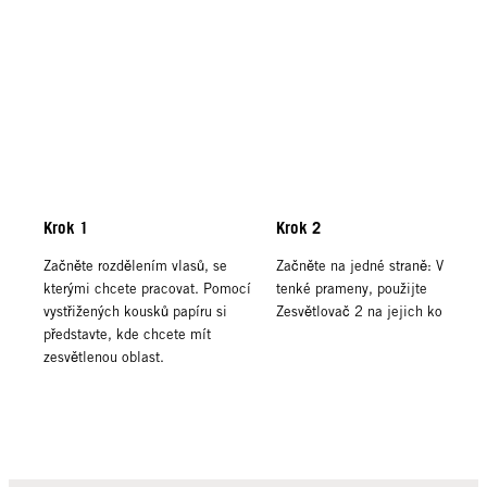
Krok 1
Krok 2
Začněte rozdělením vlasů, se
Začněte na jedné straně: Vyjměte
kterými chcete pracovat. Pomocí
tenké prameny, použijte
vystřižených kousků papíru si
Zesvětlovač 2 na jejich konečky.
představte, kde chcete mít
zesvětlenou oblast.