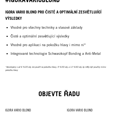
IGORA VARIO BLOND PRO ČISTÉ A OPTIMÁLNÍ ZESVĚTLUJÍCÍ
VÝSLEDKY
Vhodné pro všechny techniky a vlasové základy
Čisté a optimální zesvětlující výsledky
Vhodné pro aplikaci na pokožku hlavy i mimo ni*
Integrované technologie Schwarzkopf Bonding a Anti-Metal
*developery s až 6 %|20 obj. lze použít na pokožku hlavy, 9 %|30 obj. a 12 %|40 obj. by měly být použity mimo
pokožku hlavy
OBJEVTE ŘADU
IGORA VARIO BLOND
IGORA VARIO BLOND