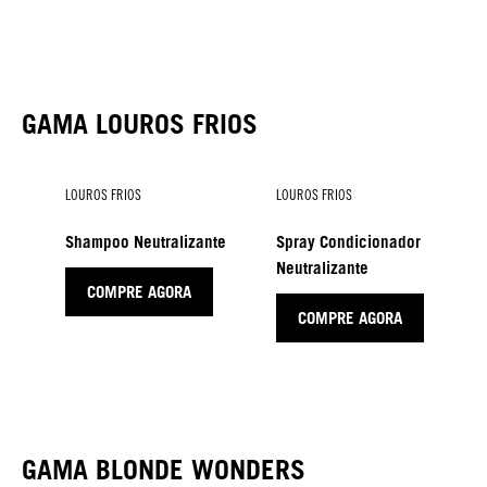
Shampoo Suave
Spray Condicionador
Máscara Ligeira
Suave
COMPRE AGORA
COMPRE AGORA
COMPRE AGORA
GAMA LOUROS FRIOS
LOUROS FRIOS
LOUROS FRIOS
Shampoo Neutralizante
Spray Condicionador
Neutralizante
COMPRE AGORA
COMPRE AGORA
LOUROS FRIOS
Máscara Neutralizante
COMPRE AGORA
GAMA BLONDE WONDERS