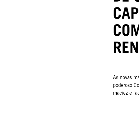
CAP
COM
REN
As novas m
poderoso Co
maciez e fac