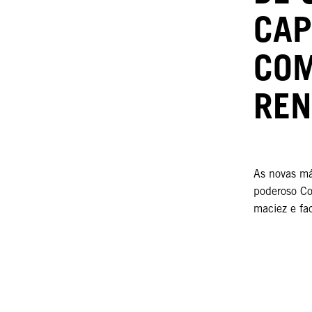
CAP
COM
REN
As novas m
poderoso Co
maciez e fac