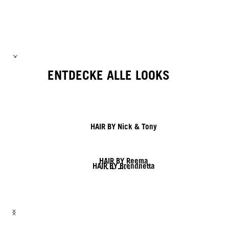
ENTDECKE ALLE LOOKS
HAIR BY Nick & Tony
HAIR BY Reema
HAIR BY Brendnetta
HAIR BY Javier
HAIR BY Nick & Jack
HAIR BY Shy & Flo
HAIR BY Lesley & Lisa