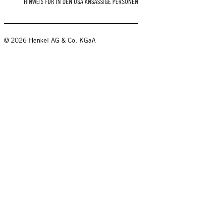
HINWEIS FÜR IN DEN USA ANSÄSSIGE PERSONEN
© 2026 Henkel AG & Co. KGaA