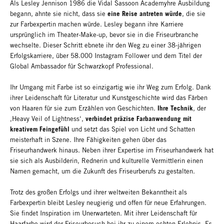
Als Lesley Jennison 1986 die Vidal Sassoon Academyhre Ausbildung
eine Reise antreten würde
begann, ahnte sie nicht, dass sie
, die sie
zur Farbexpertin machen würde. Lesley begann ihre Karriere
ursprünglich im Theater-Make-up, bevor sie in die Friseurbranche
wechselte. Dieser Schritt ebnete ihr den Weg zu einer 38-jährigen
Erfolgskarriere, über 58.000 Instagram Follower und dem Titel der
Global Ambassador für Schwarzkopf Professional.
Ihr Umgang mit Farbe ist so einzigartig wie ihr Weg zum Erfolg. Dank
ihrer Leidenschaft für Literatur und Kunstgeschichte wird das Färben
Ihre Technik
von Haaren für sie zum Erzählen von Geschichten.
, der
verbindet präzise Farbanwendung mit
‚Heavy Veil of Lightness‘,
kreativem Feingefühl
und setzt das Spiel von Licht und Schatten
meisterhaft in Szene. Ihre Fähigkeiten gehen über das
Friseurhandwerk hinaus. Neben ihrer Expertise im Friseurhandwerk hat
sie sich als Ausbilderin, Rednerin und kulturelle Vermittlerin einen
Namen gemacht, um die Zukunft des Friseurberufs zu gestalten.
Trotz des großen Erfolgs und ihrer weltweiten Bekanntheit als
Farbexpertin bleibt Lesley neugierig und offen für neue Erfahrungen.
Sie findet Inspiration im Unerwarteten. Mit ihrer Leidenschaft für
Haarfarbe wird der Friseurbesuch bei ihr zu einem echten Erlebnis. Es