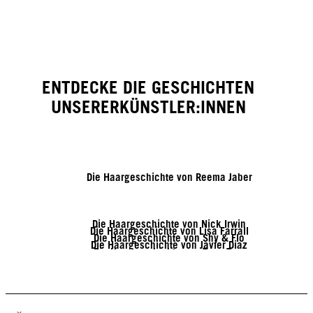
ENTDECKE DIE GESCHICHTEN
UNSERERKÜNSTLER:INNEN
Die Haargeschichte von Reema Jaber
Die Haargeschichte von Nick Irwin
Die Haargeschichte von Lisa Farrall
Die Haargeschichte von Shy & Flo
Die Haargeschichte von Javier Diaz
Die Haargeschichte von Tony Tsai
Die Haargeschichte von Linda Lehto
Die Haargeschichte von Jack Martin
Die Haargeschichte von Brendnetta Ashley