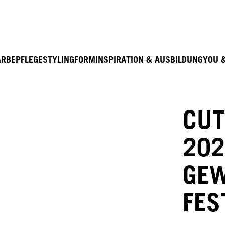
Entdecke hier unser Education Seminarprogramm 20
ARBE
PFLEGE
STYLING
FORM
INSPIRATION & AUSBILDUNG
YOU 
CUT
202
GEW
FES