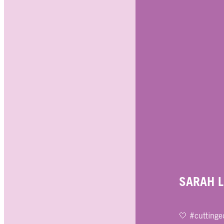
SARAH L
🤍 #cuttinge