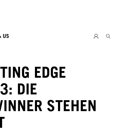
26
& US
TING EDGE
3: DIE
INNER STEHEN
T