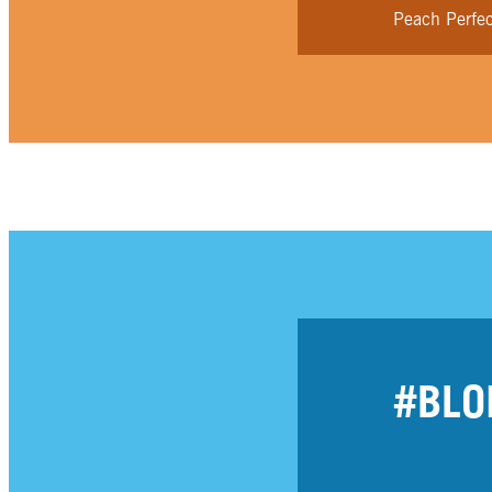
Peach Perfec
#BLO