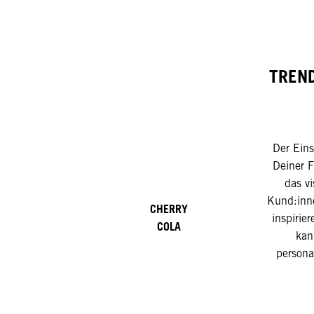
TREND
Der Eins
Deiner F
das vi
Kund:inn
CHERRY
inspirie
COLA
kan
personal