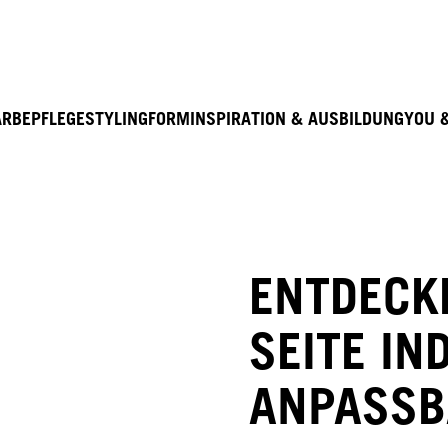
Entdecke hier unser Education Seminarprogramm 20
ARBE
PFLEGE
STYLING
FORM
INSPIRATION & AUSBILDUNG
YOU 
ENTDECK
SEITE IN
ANPASSB