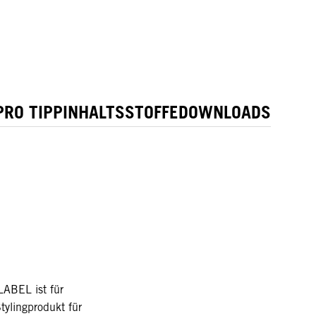
PRO TIPP
INHALTSSTOFFE
DOWNLOADS
BEL ist für
tylingprodukt für