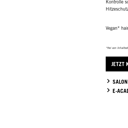
Kontrolle s
Hitzeschut
Vegan* hai
*frei von Inhaltss
JETZT 
SALON
E-ACA