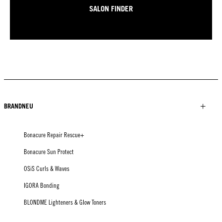
SALON FINDER
BRANDNEU
Bonacure Repair Rescue+
Bonacure Sun Protect
OSiS Curls & Waves
IGORA Bonding
BLONDME Lighteners & Glow Toners