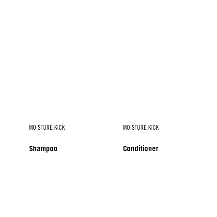
MOISTURE KICK
MOISTURE KICK
Shampoo
Conditioner
MOISTURE KICK
MOISTURE KICK
Spray Conditioner
Hyaluronic Serum