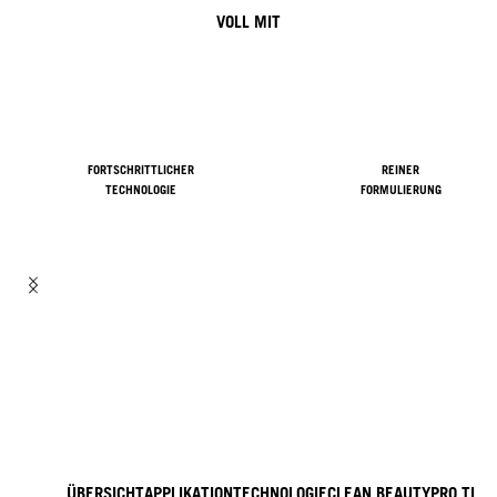
VOLL MIT
FORTSCHRITTLICHER
REINER
TECHNOLOGIE
FORMULIERUNG
ÜBERSICHT
APPLIKATION
TECHNOLOGIE
CLEAN BEAUTY
PRO TIPP