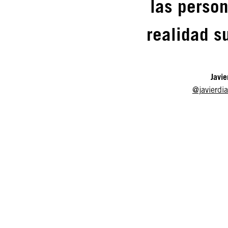
las perso
realidad s
Javie
@javierdia