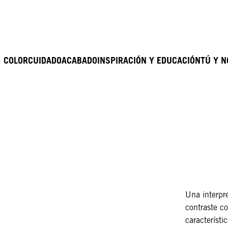
COLOR
CUIDADO
ACABADO
INSPIRACIÓN Y EDUCACIÓN
TÚ Y 
Una interpr
contraste c
característi