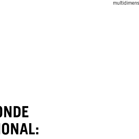
multidimensi
ONDE
IONAL: