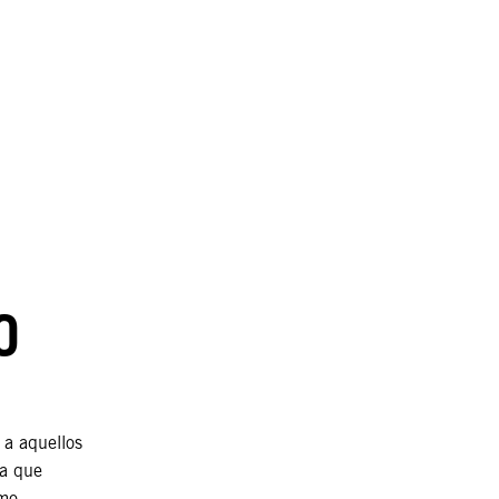
O
 a aquellos
ia que
omo