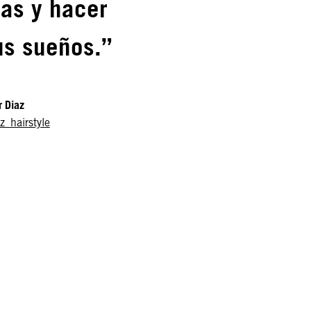
nas y hacer
us sueños.”
r Diaz
z_hairstyle