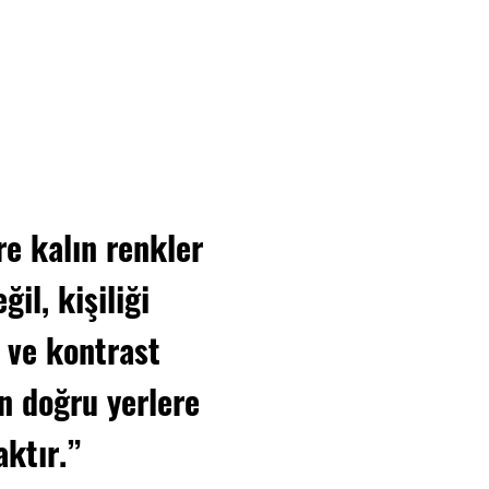
re kalın renkler
il, kişiliği
 ve kontrast
n doğru yerlere
ktır.”