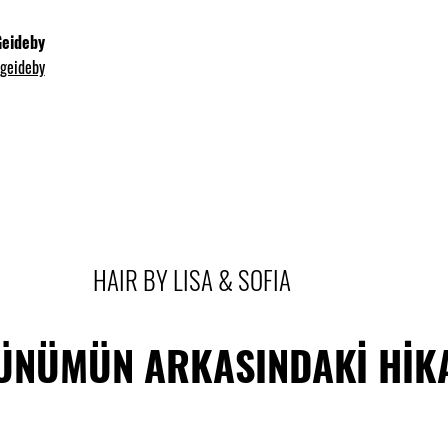
Geideby
geideby
HAIR BY LISA & SOFIA
ÜMÜN ARKASINDAKİ HİKAYES