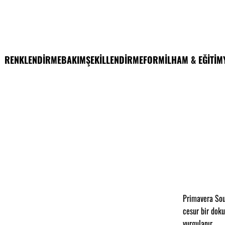
RENKLENDİRME
BAKIM
ŞEKİLLENDİRME
FORM
İLHAM & EĞİTİM
Primavera Sou
cesur bir doku
vurgulanır.