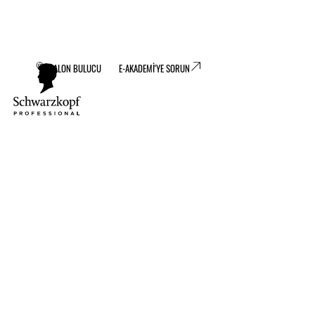
SALON BULUCU
E-AKADEMİ'YE SORUN