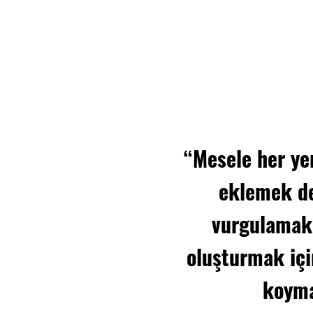
“Mesele her ye
eklemek değ
vurgulamak
oluşturmak içi
koyma