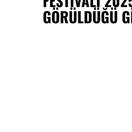
FESTİVALİ 202
GÖRÜLDÜĞÜ Gİ