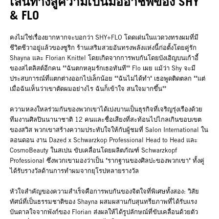
เส้นทางสู่ความเป็นมืออาชีพของ SHY
& FLO
คงไม่ใช่เรื่องยากหากจะบอกว่า SHY+FLO โดดเด่นในแวดวงทรงผมที่มี
ชีวิตชีวาอยู่แล้วของซูริก ร้านเสริมสวยอันทรงพลังแห่งนี้ก่อตั้งโดยคู่รัก
Shayna และ Florian Knittel โดยเกิดจากการพบกันโดยบังเอิญบนเก้าอี้
ของสไตลิสต์อีกคน ""ฉันตกหลุมรักเธอทันที"" Flo เผย แม้ว่า Shy จะมี
ประสบการณ์ที่แตกต่างออกไปเล็กน้อย ""ฉันไม่ได้ทำ" เธอพูดติดตลก ""แต่
เมื่อฉันเห็นว่าเขาตัดผมอย่างไร ฉันก็เข้าใจ สนใจมากขึ้น""
ความหลงใหลร่วมกันของพวกเขาได้เบ่งบานเป็นธุรกิจที่เจริญรุ่งเรืองด้วย
ทีมงานศิลปินนานาชาติ 12 คนและชื่อเสียงที่สะท้อนไปไกลเกินขอบเขต
ของสวิส พวกเขาสร้างความประทับใจให้กับผู้ชมที่ Salon International ใน
ลอนดอน งาน Dazed x Schwarzkop Professional Head to Head และ
CosmoBeauty ในสเปน ขับเคลื่อนโดยผลิตภัณฑ์ Schwarzkopf
Professional ซึ่งพวกเขามองว่าเป็น "รากฐานของศิลปะของพวกเขา" ทั้งคู่
ได้รับรางวัลด้านการทำผมจากยุโรปหลายรางวัล
หัวใจสำคัญของความสำเร็จคือการพบกันของจิตใจที่พิเศษทั้งสอง: วิสัย
ทัศน์ที่เป็นธรรมชาติของ Shayna ผสมผสานกับสุนทรียภาพที่ได้รับแรง
บันดาลใจจากพังก์ของ Florian ส่งผลให้ได้รูปลักษณ์ที่ขับเคลื่อนด้วยตัว