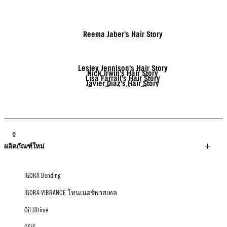
Reema Jaber's Hair Story
Lesley Jennison's Hair Story
Nick Irwin's Hair Story
Lisa Farrall's Hair Story
Javier Diaz's Hair Story
Tony Tsai's Hair Story
Linda Lehto's Hair Story
Jack Martin's Hair Story
Brendnetta Ashley's Hair Story
ผลิตภัณฑ์ใหม่
IGORA Bonding
IGORA VIBRANCE โทนเนอร์พาสเทล
Oil Ultime