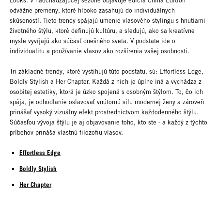
Looks. V nadchádzajúcej sezóne objavuje edícia China Edition
odvážne premeny, ktoré hlboko zasahujú do individuálnych
skúseností. Tieto trendy spájajú umenie vlasového stylingu s hnutiami
životného štýlu, ktoré definujú kultúru, a sledujú, ako sa kreatívne
mysle vyvíjajú ako súčasť dnešného sveta. V podstate ide o
individualitu a používanie vlasov ako rozšírenia vašej osobnosti.
Tri základné trendy, ktoré vystihujú túto podstatu, sú: Effortless Edge,
Boldly Stylish a Her Chapter. Každá z nich je úplne iná a vychádza z
osobitej estetiky, ktorá je úzko spojená s osobným štýlom. To, čo ich
spája, je odhodlanie oslavovať vnútornú silu modernej ženy a zároveň
prinášať vysoký vizuálny efekt prostredníctvom každodenného štýlu.
Súčasťou vývoja štýlu je aj objavovanie toho, kto ste - a každý z týchto
príbehov prináša vlastnú filozofiu vlasov.
Effortless Edge
Boldly Stylish
Her Chapter