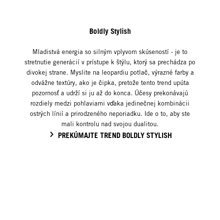
Boldly Stylish
Mladistvá energia so silným vplyvom skúseností - je to
stretnutie generácií v prístupe k štýlu, ktorý sa prechádza po
divokej strane. Myslite na leopardiu potlač, výrazné farby a
odvážne textúry, ako je čipka, pretože tento trend upúta
pozornosť a udrží si ju až do konca. Účesy prekonávajú
rozdiely medzi pohlaviami vďaka jedinečnej kombinácii
ostrých línií a prirodzeného neporiadku. Ide o to, aby ste
mali kontrolu nad svojou dualitou.
PREKÚMAJTE TREND BOLDLY STYLISH