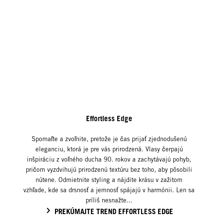
Effortless Edge
Spomaľte a zvoľnite, pretože je čas prijať zjednodušenú
eleganciu, ktorá je pre vás prirodzená. Vlasy čerpajú
inšpiráciu z voľného ducha 90. rokov a zachytávajú pohyb,
pričom vyzdvihujú prirodzenú textúru bez toho, aby pôsobili
nútene. Odmietnite styling a nájdite krásu v zažitom
vzhľade, kde sa drsnosť a jemnosť spájajú v harmónii. Len sa
príliš nesnažte...
PREKÚMAJTE TREND EFFORTLESS EDGE