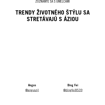
ZOZNÁMTE SA S UMELCAMI
TRENDY ŽIVOTNÉHO ŠTÝLU SA
STRETÁVAJÚ S ÁZIOU
Angus
Ding Fei
@anguszjl
@dingfei8539