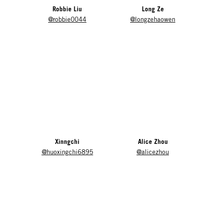
Robbie Liu
Long Ze
@robbie0044
@longzehaowen
Xinngchi
Alice Zhou
@huoxingchi6895
@alicezhou