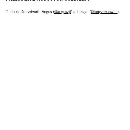
Tento vzhľad vytvorili Angus (
@anguszjl
) a Longze (
@longzehaowen
).