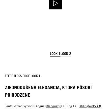
LOOK 1
LOOK 2
EFFORTLESS EDGE LOOK 1
ZJEDNODUŠENÁ ELEGANCIA, KTORÁ PÔSOBÍ
PRIRODZENE
Tento vzhľad vytvorili Angus (
@anguszjl
) a Ding Fei (
@dingfei8539
).