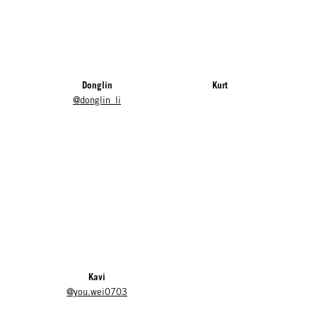
Donglin
Kurt
@donglin_li
Kavi
@you.wei0703