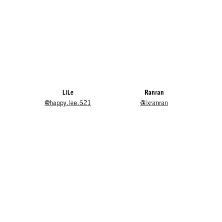
LiLe
Ranran
@happy.lee.621
@lxranran