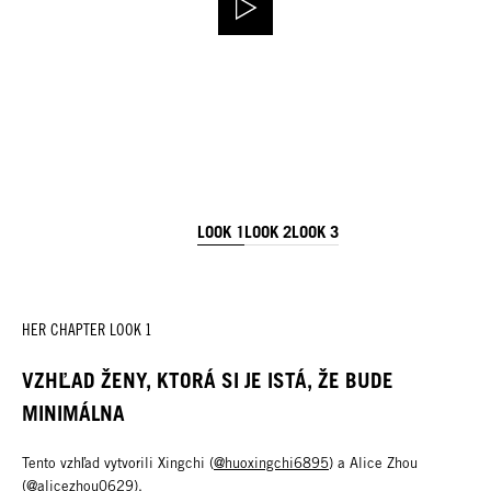
LOOK 1
LOOK 2
LOOK 3
HER CHAPTER LOOK 1
VZHĽAD ŽENY, KTORÁ SI JE ISTÁ, ŽE BUDE
MINIMÁLNA
Tento vzhľad vytvorili Xingchi (
@huoxingchi6895
) a Alice Zhou
(
@alicezhou0629
).