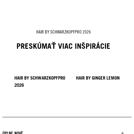
HAIR BY SCHWARZKOPFPRO 2026
PRESKÚMAŤ VIAC INŠPIRÁCIE
HAIR BY SCHWARZKOPFPRO
HAIR BY GINGER LEMON
2026
40 VRKOČOV KAPADÓCIA
KICKI YANG ZHANG
KOLEKCIA PROVI
HAIR BY MINNIE KUO
HAIR BY SACO
HAIR BY PABLO KÜMIN X
TUSH
ÚPLNE NOVÉ