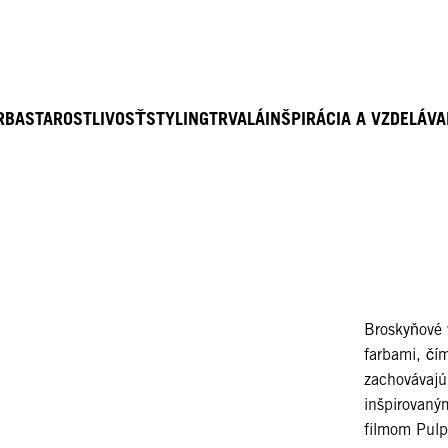
RBA
STAROSTLIVOSŤ
STYLING
TRVALÁ
INŠPIRÁCIA A VZDELÁVA
Broskyňové 
farbami, čím
zachovávajú
inšpirovaným
filmom Pulp