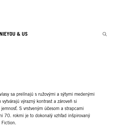
NIE
YOU & US
vlasy sa prelínajú s ružovými a sýtymi medenými
 vytvárajú výrazný kontrast a zároveň si
 jemnosť. S vrstveným účesom a strapcami
i 70. rokmi je to dokonalý vzhľad inšpirovaný
 Fiction.