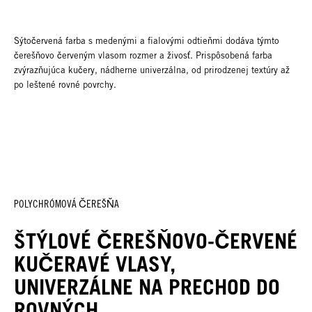
Sýtočervená farba s medenými a fialovými odtieňmi dodáva týmto
čerešňovo červeným vlasom rozmer a živosť. Prispôsobená farba
zvýrazňujúca kučery, nádherne univerzálna, od prirodzenej textúry až
po leštené rovné povrchy.
POLYCHRÓMOVÁ ČEREŠŇA
ŠTÝLOVÉ ČEREŠŇOVO-ČERVENÉ
KUČERAVÉ VLASY,
UNIVERZÁLNE NA PRECHOD DO
ROVNÝCH