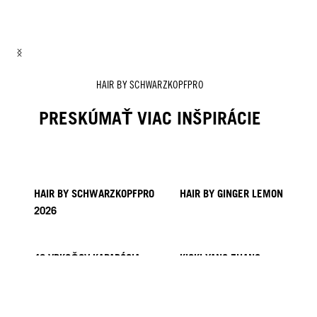
HAIR BY ROZAN
HAIR BY TYMOTEUSZ & DANIEL
HAIR BY ZITO CHUNG, NICK IRWIN & ALEX SARGHE
HAIR BY SCHWARZKOPFPRO
PRESKÚMAŤ VIAC INŠPIRÁCIE
HAIR BY SCHWARZKOPFPRO
HAIR BY GINGER LEMON
2026
40 VRKOČOV KAPADÓCIA
KICKI YANG ZHANG
KOLEKCIA PROVI
TRENDY Z ÁZIE
HAIR BY MINNIE KUO
HAIR BY SACO
HAIR BY PABLO KÜMIN X
TUSH