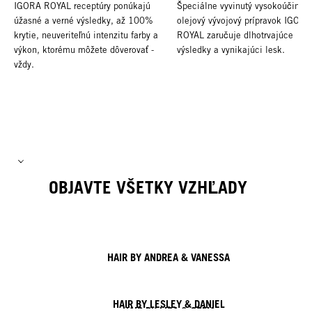
IGORA ROYAL receptúry ponúkajú
Špeciálne vyvinutý vysokoúčinný
úžasné a verné výsledky, až 100%
olejový vývojový prípravok IGORA
krytie, neuveriteľnú intenzitu farby a
ROYAL zaručuje dlhotrvajúce
výkon, ktorému môžete dôverovať -
výsledky a vynikajúci lesk.
vždy.
OBJAVTE VŠETKY VZHĽADY
HAIR BY ANDREA & VANESSA
HAIR BY LESLEY & DANIEL
HAIR BY LISA & SOFIA