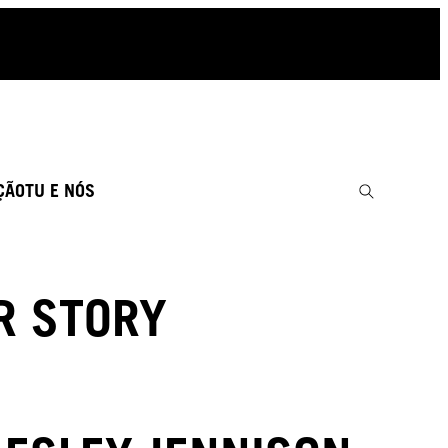
ÇÃO
TU E NÓS
R STORY