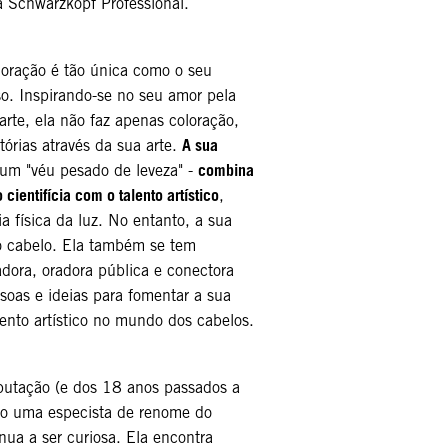
 Schwarzkopf Professional.
oração é tão única como o seu
o. Inspirando-se no seu amor pela
e arte, ela não faz apenas coloração,
A sua
órias através da sua arte.
combina
um "véu pesado de leveza" -
cientifícia com o talento artístico
,
a física da luz. No entanto, a sua
ao cabelo. Ela também se tem
ora, oradora pública e conectora
ssoas e ideias para fomentar a sua
ento artístico no mundo dos cabelos.
putação (e dos 18 anos passados a
mo uma especista de renome do
inua a ser curiosa. Ela encontra