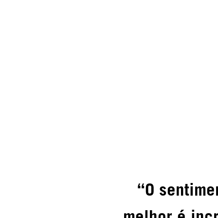
“O sentime
melhor é incr