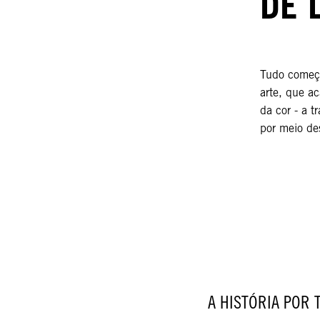
DE 
Tudo começo
arte, que a
da cor - a t
por meio des
A HISTÓRIA POR 