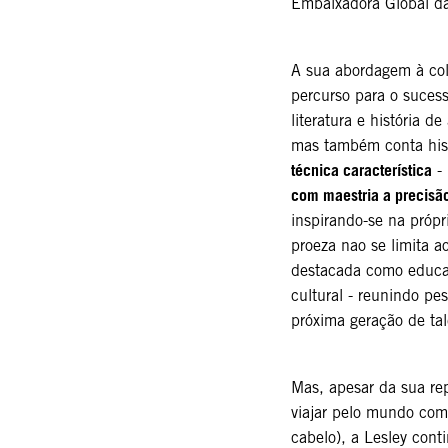
Embaixadora Global da
A sua abordagem à col
percurso para o sucess
literatura e história d
mas também conta hist
técnica característica
- 
com maestria a precisão 
inspirando-se na própri
proeza nao se limita 
destacada como educad
cultural - reunindo pe
próxima geração de tal
Mas, apesar da sua re
viajar pelo mundo co
cabelo), a Lesley cont