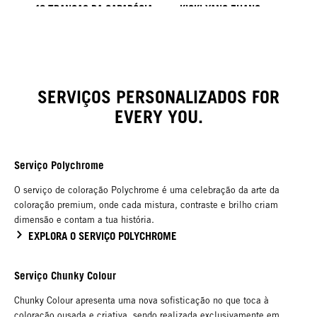
40 TRANÇAS DA CAPADÓCIA
KICKI YANG ZHANG
COLEÇÃO PROVI
TENDÊNCIAS DA ÁSIA
HAIR BY MINNIE KUO
HAIR BY SACO
HAIR BY PABLO KÜMIN X
TUSH
SERVIÇOS PERSONALIZADOS FOR
EVERY YOU.
Serviço Polychrome
O serviço de coloração Polychrome é uma celebração da arte da
coloração premium, onde cada mistura, contraste e brilho criam
dimensão e contam a tua história.
EXPLORA O SERVIÇO POLYCHROME
Serviço Chunky Colour
Chunky Colour apresenta uma nova sofisticação no que toca à
coloração ousada e criativa, sendo realizada exclusivamente em