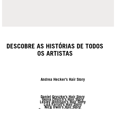
DESCOBRE AS HISTÓRIAS DE TODOS
OS ARTISTAS
Andrea Hecker's Hair Story
Daniel Gryszke's Hair Story
Genia Church's Hair Story
Lesley Jennison's Hair Story
Lisa Farrall's Hair Story
Nick Irwin's Hair Story
Rozan Zonneveld's Hair Story
Tymoteusz Pięta's Hair Story
Vanessa Kranke's Hair Story