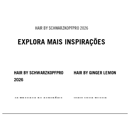
Zito Chung's Hair Story
HAIR BY SCHWARZKOPFPRO 2026
EXPLORA MAIS INSPIRAÇÕES
HAIR BY SCHWARZKOPFPRO
HAIR BY GINGER LEMON
2026
40 TRANÇAS DA CAPADÓCIA
KICKI YANG ZHANG
COLEÇÃO PROVI
TENDÊNCIAS DA ÁSIA
HAIR BY MINNIE KUO
HAIR BY SACO
HAIR BY PABLO KÜMIN X
TUSH