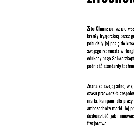
Zito Chung
po raz pierwsz
branży fryzjerskiej przez 
pobudziły jej pasję do kre
swojego rzemiosła w Hongk
edukacyjnego Schwarzkopf
podnieść standardy techni
Znana ze swojej silnej wiz
czasu przewodziła zespoł
marki, kampanii dla prasy 
ambasadorów marki. Jej pr
doskonałość, jak i innowa
fryzjerstwa.