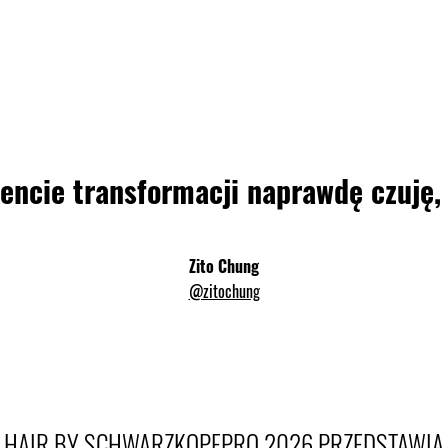
ncie transformacji naprawdę czuję, ż
Zito Chung
@zitochung
HAIR BY SCHWARZKOPFPRO 2026 PRZEDSTAWIA