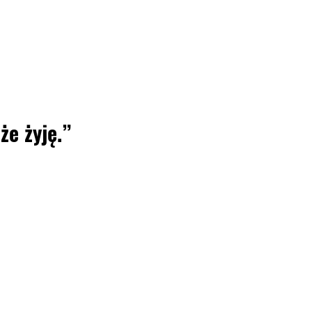
e żyję.”