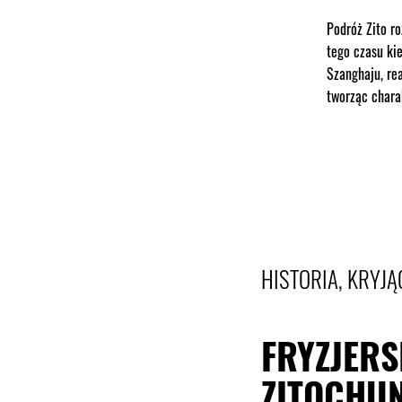
Podróż Zito r
tego czasu ki
Szanghaju, re
tworząc chara
HISTORIA, KRYJĄ
FRYZJER
ZITOCHU