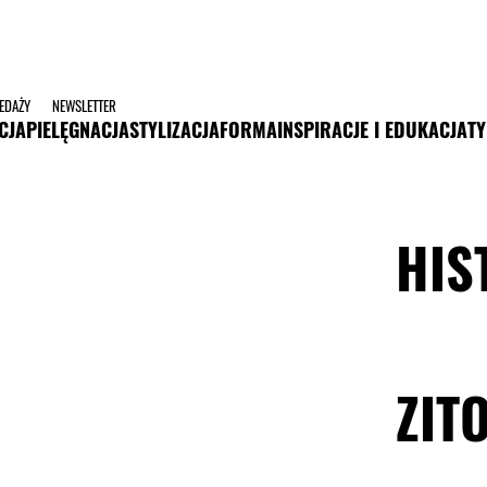
ZEDAŻY
NEWSLETTER
CJA
PIELĘGNACJA
STYLIZACJA
FORMA
INSPIRACJE I EDUKACJA
TY
HIS
ZIT