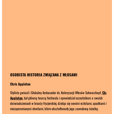
OSOBISTA HISTORIA ZWIĄZANA Z WŁOSAMI
Chris Appleton
Stylista gwiazd i Globalny Ambasador ds. Koloryzacji Włosów Schwarzkopf,
Chris
Appleton
, był główną twarzą festiwalu i opowiedział uczestnikom o swoich
doświadczeniach w branży fryzjerskiej, dzieląc się swoimi wzlotami, upadkami i
niezapomnianymi chwilami, które ukształtowały jego zawodową ścieżkę.