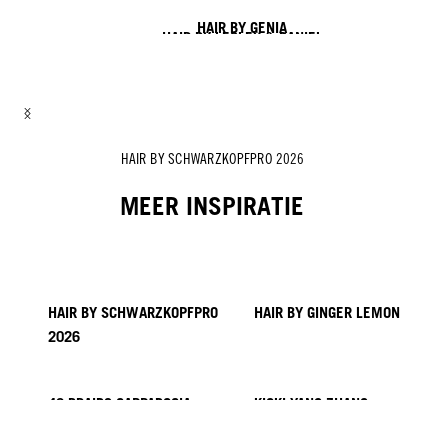
HAIR BY GENIA
HAIR BY LESLEY & DANIEL
HAIR BY LISA & SOFIA
HAIR BY TYMOTEUSZ & DANIEL
HAIR BY ZITO CHUNG, NICK IRWIN & ALEX SARGHE
HAIR BY SCHWARZKOPFPRO 2026
MEER INSPIRATIE
HAIR BY SCHWARZKOPFPRO
HAIR BY GINGER LEMON
2026
40 BRAIDS CAPPADOCIA
KICKI YANG ZHANG
PROVI Collectie
TRENDS UIT AZIË
HAIR BY MINNIE KUO
HAIR BY SACO
HAIR BY PABLO KÜMIN X