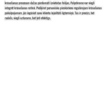
krāsošanas procesam dažas pārdomāti izvietotas folijas, Polychrome var viegli
integrēt krāsošanas rutīnā. Piešķirot personisku pieskārienu regulārajam krāsošanas
pakalpojumam, jūs iegūsiet savu klientu lojalitāti ilgtermiņā. Tas ir precīzs, bet
radošs, viegli uzturams, bet ļoti efektīgs.