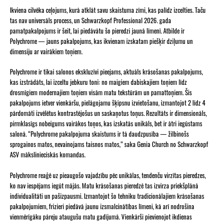
Ikviena cilvēka ceļojums, kurā atklāt savu skaistuma zīmi, kas palīdz izcelties. Taču
tas nav universāls process, un Schwarzkopf Professional 2026. gada
pamatpakalpojums ir šeit, lai piedāvātu šo pieredzi jaunā līmenī. Atbilde ir
Polychrome — jauns pakalpojums, kas ikvienam izskatam piešķir dziļumu un
dimensiju ar vairākiem toņiem.
Polychrome ir tikai salonos ekskluzīvi pieejams, aktuāls krāsošanas pakalpojums,
kas izstrādāts, lai izceltu jebkuru toni: no maigiem dabiskajiem toņiem līdz
drosmīgiem modernajiem toņiem visām matu tekstūrām un pamattoņiem. Šis
pakalpojums ietver vienkāršu, pielāgojamu šķipsnu izvietošanu, izmantojot 2 līdz 4
pārdomāti izvēlētus kontrastējošus un saskaņotus toņus. Rezultāts ir dimensionāls,
pirmklasīgs nobeigums vairākos toņos, kas izskatās unikāls, bet ir ātri iegūstams
salonā. “Polychrome pakalpojuma skaistums ir tā daudzpusība — žilbinošs
sprogainos matos, nevainojams taisnos matos,” saka Genia Church no Schwarzkopf
ASV mākslinieciskās komandas.
Polychrome reaģē uz pieaugošo vajadzību pēc unikālas, tendenču virzītas pieredzes,
ko nav iespējams iegūt mājās. Matu krāsošanas pieredzē tas izvirza priekšplānā
individualitāti un pašizpausmi. Izmantojot šo tehniku tradicionālajiem krāsošanas
pakalpojumiem, frizieri piedāvā jaunu izsmalcinātības līmeni, kā arī nodrošina
vienmērīgāku pāreju ataugušu matu gadījumā. Vienkārši pievienojot ikdienas