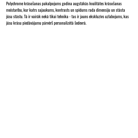
Polychrome krāsošanas pakalpojums godina augstākās kvalitātes krāsošanas
meistarību, kur katrs sajaukums, kontrasts un spīdums rada dimensiju un stāsta
jūsu stāstu. Tā ir vairāk nekā tikai tehnika - tas ir jauns ekskluzīvs uzlabojums, kas
jūsu krāsu piedāvājumu pārvērš personalizētā šedevrā.