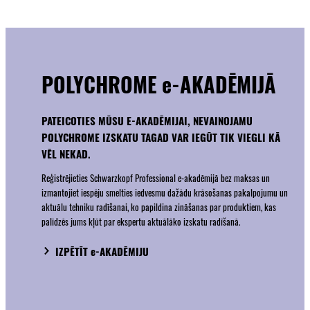
POLYCHROME e-AKADĒMIJĀ
PATEICOTIES MŪSU E-AKADĒMIJAI, NEVAINOJAMU
POLYCHROME IZSKATU TAGAD VAR IEGŪT TIK VIEGLI KĀ
VĒL NEKAD.
Reģistrējieties Schwarzkopf Professional e-akadēmijā bez maksas un
izmantojiet iespēju smelties iedvesmu dažādu krāsošanas pakalpojumu un
aktuālu tehniku radīšanai, ko papildina zināšanas par produktiem, kas
palīdzēs jums kļūt par ekspertu aktuālāko izskatu radīšanā.
IZPĒTĪT e-AKADĒMIJU