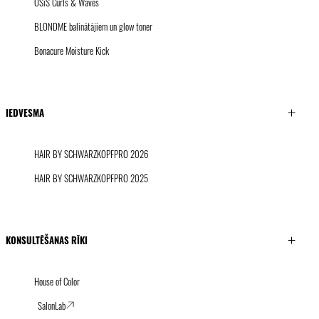
OSiS Curls & Waves
BLONDME balinātājiem un glow toner
Bonacure Moisture Kick
IEDVESMA
HAIR BY SCHWARZKOPFPRO 2026
HAIR BY SCHWARZKOPFPRO 2025
KONSULTĒŠANAS RĪKI
House of Color
SalonLab