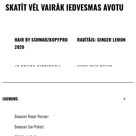
SKATĪT VĒL VAIRĀK IEDVESMAS AVOTU
HAIR BY SCHWARZKOPFPRO
RADĪTĀJS: GINGER LEMON
2026
40 BRAIDS CAPPADOCIA
KICKI YANG ZHANG
PROVI KOLEKCIJA
ĀZIJAS TENDENCES
RADĪTĀJA: MINNIE KUO
RADĪTĀJS: SACO
RADĪTĀJS: Pablo Kümin x
TUSH
JAUNUMS
Bonacure Repair Rescue+
Bonacure Sun Protect