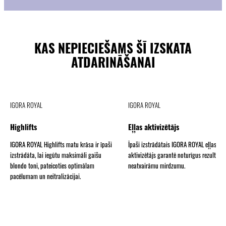
KAS NEPIECIEŠAMS ŠĪ IZSKATA
ATDARINĀŠANAI
IGORA ROYAL
IGORA ROYAL
Highlifts
Eļļas aktivizētājs
IGORA ROYAL Highlifts matu krāsa ir īpaši
Īpaši izstrādātais IGORA ROYAL eļļas
izstrādāta, lai iegūtu maksimāli gaišu
aktivizētājs garantē noturīgus rezultātu
blondo toni, pateicoties optimālam
neatvairāmu mirdzumu.
pacēlumam un neitralizācijai.