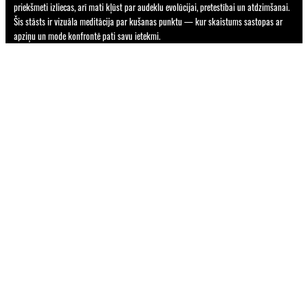
priekšmeti izliecas, arī mati kļūst par audeklu evolūcijai, pretestībai un atdzimšanai.
Šis stāsts ir vizuāla meditācija par kušanas punktu — kur skaistums sastopas ar
apziņu un mode konfrontē pati savu ietekmi.