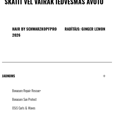
SKATĪT VĒL VAIRĀK IEDVESMAS AVOTU
HAIR BY SCHWARZKOPFPRO
RADĪTĀJS: GINGER LEMON
2026
40 BRAIDS CAPPADOCIA
KICKI YANG ZHANG
PROVI KOLEKCIJA
ĀZIJAS TENDENCES
RADĪTĀJS: SACO
RADĪTĀJS: Pablo Kümin x
TUSH
JAUNUMS
Bonacure Repair Rescue+
Bonacure Sun Protect
OSiS Curls & Waves