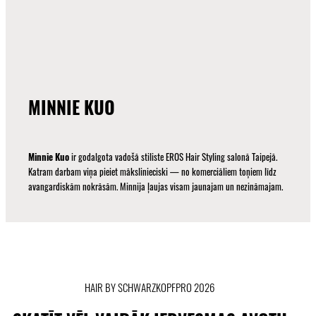
MINNIE KUO
Minnie Kuo
ir godalgota vadošā stiliste EROS Hair Styling salonā Taipejā.
Katram darbam viņa pieiet mākslinieciski — no komerciāliem toņiem līdz
avangardiskām nokrāsām. Minnija ļaujas visam jaunajam un nezināmajam.
HAIR BY SCHWARZKOPFPRO 2026