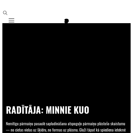
Mobile navigation
RADĪTĀJA: MINNIE KUO
Nemitīgu pārmaiņu pasaulē sapludināšana atspoguļo pārmaiņu plūstošo skaistumu
— no cietas vielas uz šķidru, no formas uz plūsmu. Gluži tāpat kā spiediena ietekmē