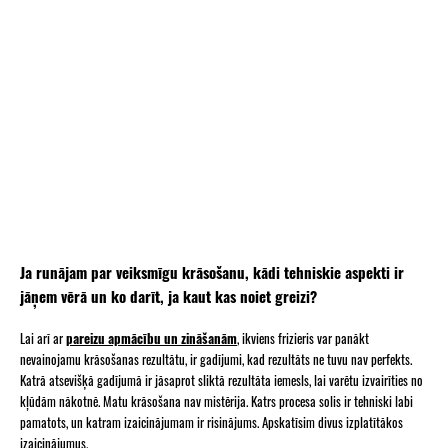
Ja runājam par veiksmīgu krāsošanu, kādi tehniskie aspekti ir
jāņem vērā un ko darīt, ja kaut kas noiet greizi?
Lai arī ar
pareizu apmācību un zināšanām
, ikviens frizieris var panākt
nevainojamu krāsošanas rezultātu, ir gadījumi, kad rezultāts ne tuvu nav perfekts.
Katrā atsevišķā gadījumā ir jāsaprot sliktā rezultāta iemesls, lai varētu izvairīties no
kļūdām nākotnē. Matu krāsošana nav mistērija. Katrs procesa solis ir tehniski labi
pamatots, un katram izaicinājumam ir risinājums. Apskatīsim divus izplatītākos
izaicinājumus.