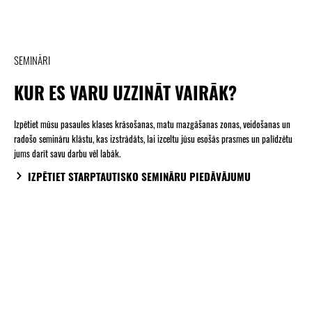
SEMINĀRI
KUR ES VARU UZZINĀT VAIRĀK?
Izpētiet mūsu pasaules klases krāsošanas, matu mazgāšanas zonas, veidošanas un
radošo semināru klāstu, kas izstrādāts, lai izceltu jūsu esošās prasmes un palīdzētu
jums darīt savu darbu vēl labāk.
IZPĒTIET STARPTAUTISKO SEMINĀRU PIEDĀVĀJUMU