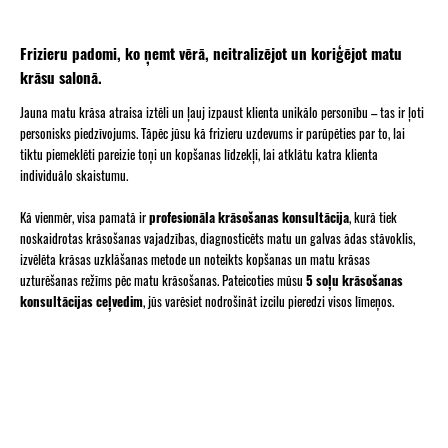
Frizieru padomi, ko ņemt vērā, neitralizējot un koriģējot matu
krāsu salonā.
Jauna matu krāsa atraisa iztēli un ļauj izpaust klienta unikālo personību – tas ir ļoti
personisks piedzīvojums. Tāpēc jūsu kā frizieru uzdevums ir parūpēties par to, lai
tiktu piemeklēti pareizie toņi un kopšanas līdzekļi, lai atklātu katra klienta
individuālo skaistumu.
Kā vienmēr, visa pamatā ir
profesionāla krāsošanas konsultācija
, kurā tiek
noskaidrotas krāsošanas vajadzības, diagnosticēts matu un galvas ādas stāvoklis,
izvēlēta krāsas uzklāšanas metode un noteikts kopšanas un matu krāsas
uzturēšanas režīms pēc matu krāsošanas. Pateicoties mūsu
5 soļu krāsošanas
konsultācijas ceļvedim
, jūs varēsiet nodrošināt izcilu pieredzi visos līmeņos.