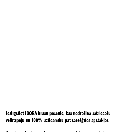
Ieslīgstiet IGORA krāsu pasaulē, kas nodrošina satriecošu
veiktspēju un 100% uzticamību pat sarežģītos apstākļos.