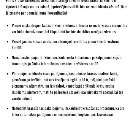
Pirms krāsas korekcijas veikšanas ir svarīgi novērtēt esošo krāsu. Ja klients ir
iepriekš krāsojis matus salonā, iepriekšējie rezultāti būs redzami klienta vēsturē. Tā ir
jāizmanto par pamatu jaunai konsultācijai:
Precīzi noskaidrojiet, kādas ir klienta vēlmes attiecībā uz matu krāsas maiņu. Tās
var būt acīmredzamas, bet tikpat labi tas būs detektīva cienīgs uzdevums
Veiciet jaunās krāsas analīzi un atzīmējiet rezultātus jaunā klienta vēstures
kartītē
Neaizmirstiet pajautāt klientam, kāda veida krāsošanas pakalpojumus viņš ir
izmantojis, ja šādas informācijas nav klienta vēstures kartītē
Pārrunājiet ar klientu visus jautājumus, kas radušies krāsas analīzes laikā,
piemēram, ja izvēlēto toni nav iespējams iegūt. Ja tā ir, mēģiniet piedāvāt
pieņemamu alternatīvu un izskaidrot, kāpēc iegūt oriģinālo krāsu nebija
iespējams, piemēram, mati to pašreizējā stāvoklī nav pietiekami spēcīgi, lai tos
varētu balināt
Noslēdziet krāsošanas pakalpojumu, izskaidrojot krāsošanas procedūru, kā arī
laika un izmaksu jautājumus un nepieciešamo kopšanu pēc krāsošanas