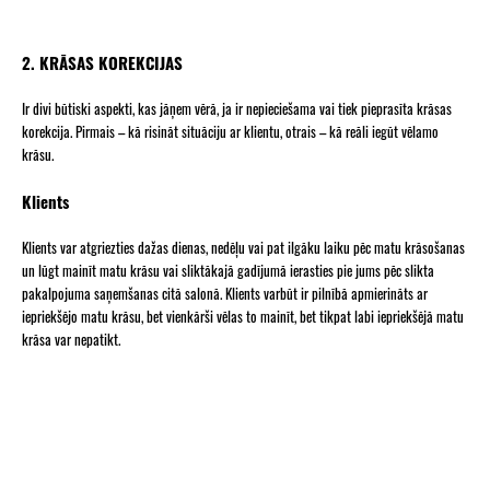
2. KRĀSAS KOREKCIJAS
Ir divi būtiski aspekti, kas jāņem vērā, ja ir nepieciešama vai tiek pieprasīta krāsas
korekcija. Pirmais – kā risināt situāciju ar klientu, otrais – kā reāli iegūt vēlamo
krāsu.
Klients
Klients var atgriezties dažas dienas, nedēļu vai pat ilgāku laiku pēc matu krāsošanas
un lūgt mainīt matu krāsu vai sliktākajā gadījumā ierasties pie jums pēc slikta
pakalpojuma saņemšanas citā salonā. Klients varbūt ir pilnībā apmierināts ar
iepriekšējo matu krāsu, bet vienkārši vēlas to mainīt, bet tikpat labi iepriekšējā matu
krāsa var nepatikt.