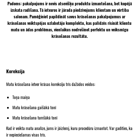
Padoms:
pakalpojums ir nevis atsevišķu produktu izmantošana, bet kopējā
izskata radīšana. Tā ietvaros ir jārada piedzīvojums klientam un vērtība
salonam. Pamēģiniet papildināt savus krāsošanas pakalpojumus ar
krāsošanas veiktspējas uzlabotāju komplektu, kas palīdzēs risināt klientu
matu un ādas problēmas, vienlaikus nodrošinot perfektu un veiksmīgu
krāsošanas rezultātu.
Korekcija
Matu krāsošana ietver krāsas korekciju trīs dažādos veidos:
Toņa maiņa
Matu krāsošana gaišākā tonī
Matu krāsošana tumšākā tonī
Kad ir veikta matu analīze, jums ir jāizlemj, kuru procedūru izmantot. Var gadīties, ka
ir nepieciešamas visas trīs.