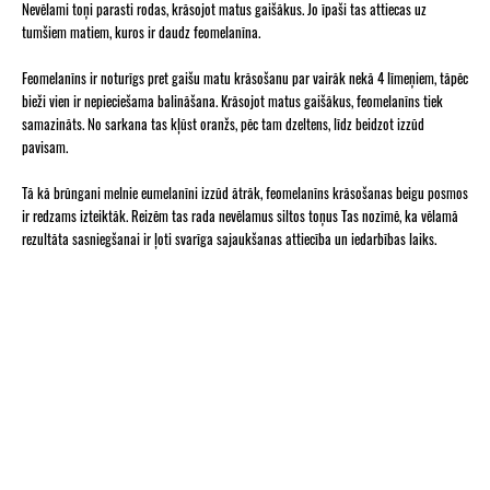
Nevēlami toņi parasti rodas, krāsojot matus gaišākus. Jo īpaši tas attiecas uz
tumšiem matiem, kuros ir daudz feomelanīna.
Feomelanīns ir noturīgs pret gaišu matu krāsošanu par vairāk nekā 4 līmeņiem, tāpēc
bieži vien ir nepieciešama balināšana. Krāsojot matus gaišākus, feomelanīns tiek
samazināts. No sarkana tas kļūst oranžs, pēc tam dzeltens, līdz beidzot izzūd
pavisam.
Tā kā brūngani melnie eumelanīni izzūd ātrāk, feomelanīns krāsošanas beigu posmos
ir redzams izteiktāk. Reizēm tas rada nevēlamus siltos toņus Tas nozīmē, ka vēlamā
rezultāta sasniegšanai ir ļoti svarīga sajaukšanas attiecība un iedarbības laiks.