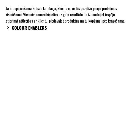
Ja ir nepieciešama krāsas korekcija, klients novērtēs pozitīvu pieeju problēmas
risināšanai. Vienmēr koncentrējieties uz gala rezultātu un izmantojiet iespēju
stiprināt attiecības ar klientu, piedāvājot produktus matu kopšanai pēc krāsošanas.
COLOUR ENABLERS