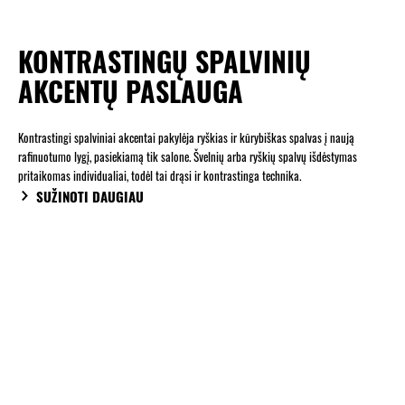
KONTRASTINGŲ SPALVINIŲ
AKCENTŲ PASLAUGA
Kontrastingi spalviniai akcentai pakylėja ryškias ir kūrybiškas spalvas į naują
rafinuotumo lygį, pasiekiamą tik salone. Švelnių arba ryškių spalvų išdėstymas
pritaikomas individualiai, todėl tai drąsi ir kontrastinga technika.
SUŽINOTI DAUGIAU