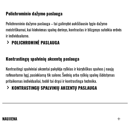
Polichrominio dažymo paslauga
Polichrominio dažymo paslauga – tai galimybė aukščiausio lygio dažymo
meistriškumui, kai kiekvienas spalvų derinys, kontrastas ir blizgesys suteikia erdvės
ir individualumo.
POLICHROMINĖ PASLAUGA
Kontrastingų spalvinių akcentų paslauga
Kontrastingi spalviniai akcentai pakylėja ryškias ir kūrybiškas spalvas į naują
rafinuotumo lygį, pasiekiamą tik salone. Švelnių arba ryškių spalvų išdėstymas
pritaikomas individualiai, todėl tai drąsi ir kontrastinga technika.
KONTRASTINGŲ SPALVINIŲ AKCENTŲ PASLAUGA
NAUJIENA