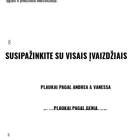
lygiais ir preciziškai neutralizuoja.
SUSIPAŽINKITE SU VISAIS ĮVAIZDŽIAIS
PLAUKAI PAGAL ANDREA & VANESSA
PLAUKAI PAGAL GENIA
PLAUKAI PAGAL LESLEY & DANIEL
PLAUKAI PAGAL ROZAN
PLAUKAI PAGAL TYMOTEUSZ & DANIEL
PLAUKAI PAGAL ZITO CHUNG, NICK IRWIN & ALEX SARGHE