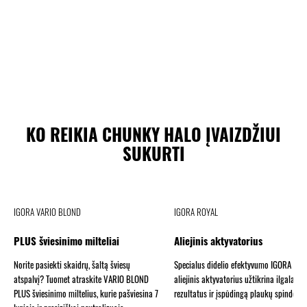
KO REIKIA CHUNKY HALO ĮVAIZDŽIUI
SUKURTI
IGORA VARIO BLOND
IGORA ROYAL
PLUS šviesinimo milteliai
Aliejinis aktyvatorius
Norite pasiekti skaidrų, šaltą šviesų
Specialus didelio efektyvumo IGORA RO
atspalvį? Tuomet atraskite VARIO BLOND
aliejinis aktyvatorius užtikrina ilgalaiki
PLUS šviesinimo miltelius, kurie pašviesina 7
rezultatus ir įspūdingą plaukų spindesį.