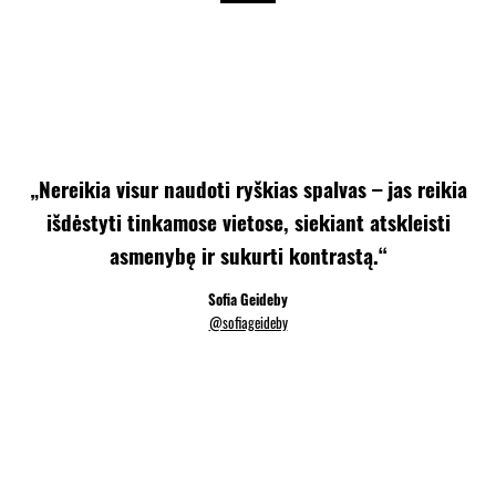
„Nereikia visur naudoti ryškias spalvas – jas reikia
išdėstyti tinkamose vietose, siekiant atskleisti
asmenybę ir sukurti kontrastą.“
Sofia Geideby
@sofiageideby