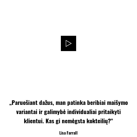
„Paruošiant dažus, man patinka beribiai maišymo
variantai ir galimybė individualiai pritaikyti
klientui. Kas gi nemėgsta kokteilių?“
Lisa Farrall