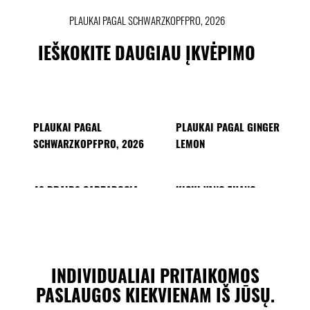
PLAUKAI PAGAL SCHWARZKOPFPRO, 2026
IEŠKOKITE DAUGIAU ĮKVĖPIMO
PLAUKAI PAGAL
PLAUKAI PAGAL GINGER
SCHWARZKOPFPRO, 2026
LEMON
40 BRAIDS CAPPADOCIA
KICKI YANG ZHANG
PROVI kolekcija
AZIJOS ŠALIŲ TENDENCIJOS
PLAUKAI PAGAL MINNIE KUO
PLAUKAI PAGAL SACO
PLAUKAI PAGAL PABLO
KÜMIN X TUSH
INDIVIDUALIAI PRITAIKOMOS
PASLAUGOS KIEKVIENAM IŠ JŪSŲ.