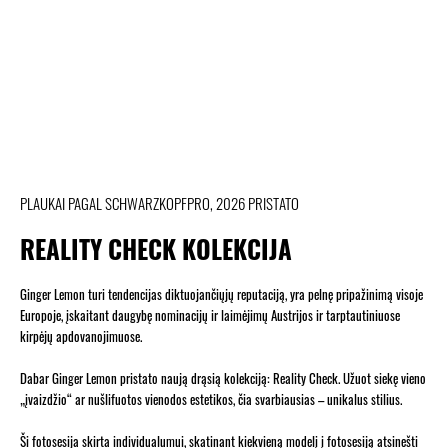
PLAUKAI PAGAL SCHWARZKOPFPRO, 2026 PRISTATO
REALITY CHECK KOLEKCIJA
Ginger Lemon turi tendencijas diktuojančiųjų reputaciją, yra pelnę pripažinimą visoje
Europoje, įskaitant daugybę nominacijų ir laimėjimų Austrijos ir tarptautiniuose
kirpėjų apdovanojimuose.
Dabar Ginger Lemon pristato naują drąsią kolekciją: Reality Check. Užuot siekę vieno
„įvaizdžio“ ar nušlifuotos vienodos estetikos, čia svarbiausias – unikalus stilius.
Ši fotosesija skirta individualumui, skatinant kiekvieną modelį į fotosesiją atsinešti