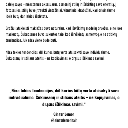
dalelę savęs – mėgstamus aksesuarus, asmeninį stilių ir išskirtinę savo energiją. Į
fotosesijos stilių buvo įtraukti vintažiniai, vienetiniai drabužiai, kad originalumo
idėja būtų dar labiau išplėtota.
Grožiui atskleisti makiažas buvo natūralus, kad išryškintų modelių bruožus, o ne juos
maskuotų. Šukuosenos buvo sukurtos taip, kad išryškintų asmenybę, o ne atitiktų
tendencijas. Juk nėra vieno būdo būti.
Nėra tokios tendencijos, dėl kurios būtų verta atsisakyti savo individualumo.
Šukuosenų ir stiliaus ateitis – ne kopijavimas, o drąsus išlikimas savimi.
„Nėra tokios tendencijos, dėl kurios būtų verta atsisakyti savo
individualumo. Šukuosenų ir stiliaus ateitis – ne kopijavimas, o
drąsus išlikimas savimi.“
Ginger Lemon
@gingerlemonhair