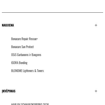
KICKI YANG ZHANG
PROVI kolekcija
AZIJOS ŠALIŲ TENDENCIJOS
PLAUKAI PAGAL MINNIE KUO
PLAUKAI PAGAL SACO
PLAUKAI PAGAL PABLO
KÜMIN X TUSH
NAUJIENA
Bonacure Repair Rescue+
Bonacure Sun Protect
OSiS Garbanoms ir Bangoms
IGORA Bonding
BLONDME Lighteners & Toners
ĮKVĖPIMAS
HAIR BY SCHWARZKOPFPRO 2026