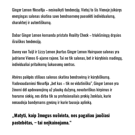
Ginger Lemon filosofija – nesivaikyti tendencijų. Vietoj to šis Vienoje įsikūręs
energingas salonas skatina savo bendruomenę puoselėti individualumą,
charakterį ir autentiškumą.
Dabar Ginger Lemon komanda pristato Reality Check – triukšmingą drąsios
išraiškos tendenciją.
Danny van Tuijl ir Lizzy Lemon įkurtas Ginger Lemon Hairspace salonas yra
judriame Vienos 6-ajame rajone. Tai ne tik salonas, bet ir kūrybinis madingų,
individualiai pritaikomų šukuosenų centras.
Atviros palėpės stiliaus salonas skatina bendravimą ir kūrybiškumą.
Vadovaudamiesi filosofija „bet kas – tik ne vidutiniška“, Ginger Lemon yra
žinomi dėl apdovanojimų už plaukų dažymą, novatoriškus kirpimus ir
tvarumo siekių, nes dirba tik su profesionaliais prekių ženklais, kurie
nenaudoja bandymams gyvūnų ir kurie tausoja aplinką.
„Matyti, kaip žmogus nušvinta, nes pagaliau jaučiasi
pastebėtas, – tai neįkainojama.“