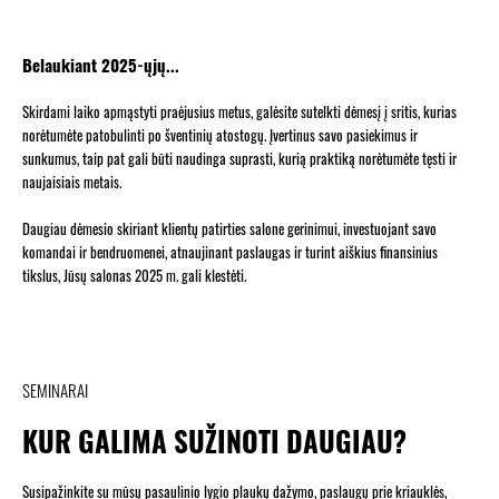
Belaukiant 2025-ųjų...
Skirdami laiko apmąstyti praėjusius metus, galėsite sutelkti dėmesį į sritis, kurias
norėtumėte patobulinti po šventinių atostogų. Įvertinus savo pasiekimus ir
sunkumus, taip pat gali būti naudinga suprasti, kurią praktiką norėtumėte tęsti ir
naujaisiais metais.
Daugiau dėmesio skiriant klientų patirties salone gerinimui, investuojant savo
komandai ir bendruomenei, atnaujinant paslaugas ir turint aiškius finansinius
tikslus, Jūsų salonas 2025 m. gali klestėti.
SEMINARAI
KUR GALIMA SUŽINOTI DAUGIAU?
Susipažinkite su mūsų pasaulinio lygio plaukų dažymo, paslaugų prie kriauklės,