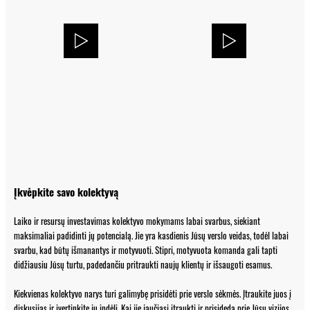
Įkvėpkite savo kolektyvą
Laiko ir resursų investavimas kolektyvo mokymams labai svarbus, siekiant
maksimaliai padidinti jų potencialą. Jie yra kasdienis Jūsų verslo veidas, todėl labai
svarbu, kad būtų išmanantys ir motyvuoti. Stipri, motyvuota komanda gali tapti
didžiausiu Jūsų turtu, padedančiu pritraukti naujų klientų ir išsaugoti esamus.
Kiekvienas kolektyvo narys turi galimybę prisidėti prie verslo sėkmės. Įtraukite juos į
diskusijas ir įvertinkite jų indėlį. Kai jie jaučiasi įtraukti ir prisideda prie Jūsų vizijos