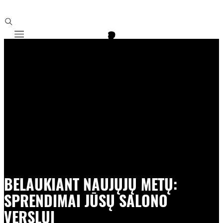
Mobile navigation
BELAUKIANT NAUJŲJŲ METŲ:
SPRENDIMAI JŪSŲ SALONO
VERSLUI