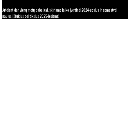
Artėjant dar vienų metų pabaigai, skiriame laiko įvertinti 2024-uosius ir apmąstyti
naujus iššūkius bei tikslus 2025-iesiems!