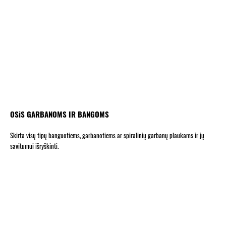
OSiS GARBANOMS IR BANGOMS
Skirta visų tipų banguotiems, garbanotiems ar spiralinių garbanų plaukams ir jų
savitumui išryškinti.