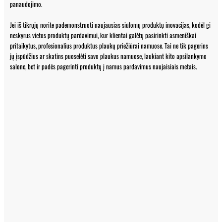
panaudojimo.
Jei iš tikrųjų norite pademonstruoti naujausias siūlomų produktų inovacijas, kodėl gi
neskyrus vietos produktų pardavimui, kur klientai galėtų pasirinkti asmeniškai
pritaikytus, profesionalius produktus plaukų priežiūrai namuose. Tai ne tik pagerins
jų įspūdžius ar skatins puoselėti savo plaukus namuose, laukiant kito apsilankymo
salone, bet ir padės pagerinti produktų į namus pardavimus naujaisiais metais.