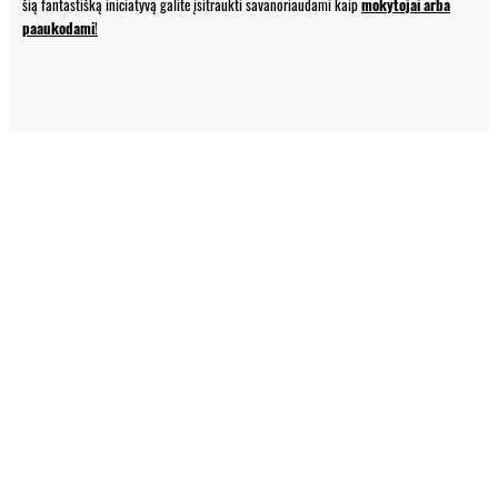
šią fantastišką iniciatyvą galite įsitraukti savanoriaudami kaip
mokytojai arba
paaukodami
!