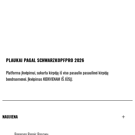
PLAUKAI PAGAL SCHWARZKOPFPRO 2026
Platforma įkvėpimui, sukurta kirpėjų iš viso pasaulio pasaulinei kirpėjų
bendruomenei. Įkvėpimas KIEKVIENAM IŠ JŪSŲ.
NAUJIENA
Bonacure Repair Rescue+