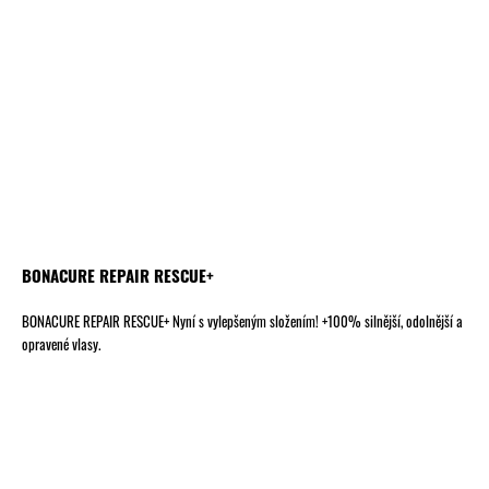
BONACURE REPAIR RESCUE+
BONACURE REPAIR RESCUE+ Nyní s vylepšeným složením! +100% silnější, odolnější a
opravené vlasy.