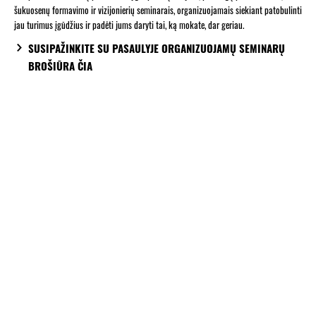
šukuosenų formavimo ir vizijonierių seminarais, organizuojamais siekiant patobulinti
jau turimus įgūdžius ir padėti jums daryti tai, ką mokate, dar geriau.
SUSIPAŽINKITE SU PASAULYJE ORGANIZUOJAMŲ SEMINARŲ
BROŠIŪRA ČIA