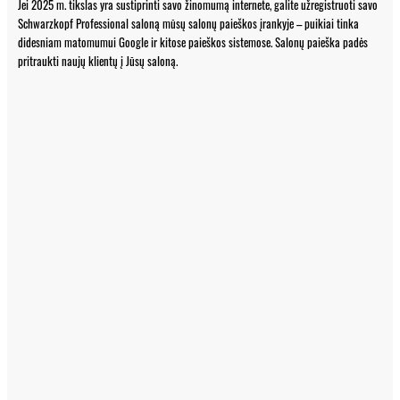
Jei 2025 m. tikslas yra sustiprinti savo žinomumą internete, galite užregistruoti savo
Schwarzkopf Professional saloną mūsų salonų paieškos įrankyje – puikiai tinka
didesniam matomumui Google ir kitose paieškos sistemose. Salonų paieška padės
pritraukti naujų klientų į Jūsų saloną.