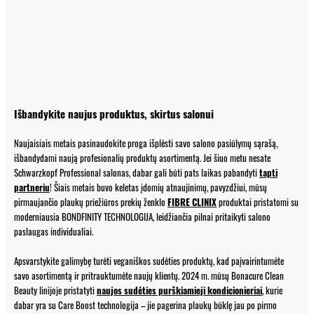
Išbandykite naujus produktus, skirtus salonui
Naujaisiais metais pasinaudokite proga išplėsti savo salono pasiūlymų sąrašą,
išbandydami naują profesionalių produktų asortimentą. Jei šiuo metu nesate
Schwarzkopf Professional salonas, dabar gali būti pats laikas pabandyti
tapti
partneriu
! Šiais metais buvo keletas įdomių atnaujinimų, pavyzdžiui, mūsų
pirmaujančio plaukų priežiūros prekių ženklo
FIBRE CLINIX
produktai pristatomi su
moderniausia BONDFINITY TECHNOLOGIJA, leidžiančia pilnai pritaikyti salono
paslaugas individualiai.
Apsvarstykite galimybę turėti veganiškos sudėties produktų, kad paįvairintumėte
savo asortimentą ir pritrauktumėte naujų klientų. 2024 m. mūsų Bonacure Clean
Beauty linijoje pristatyti
naujos sudėties purškiamieji kondicionieriai
, kurie
dabar yra su Care Boost technologija – jie pagerina plaukų būklę jau po pirmo