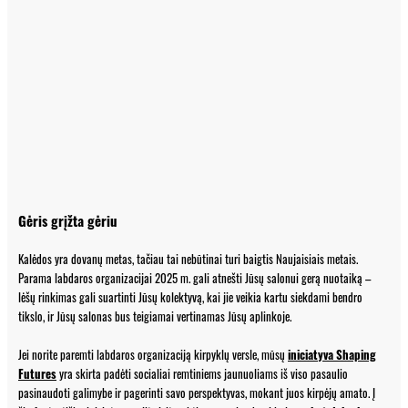
Gėris grįžta gėriu
Kalėdos yra dovanų metas, tačiau tai nebūtinai turi baigtis Naujaisiais metais.
Parama labdaros organizacijai 2025 m. gali atnešti Jūsų salonui gerą nuotaiką –
lėšų rinkimas gali suartinti Jūsų kolektyvą, kai jie veikia kartu siekdami bendro
tikslo, ir Jūsų salonas bus teigiamai vertinamas Jūsų aplinkoje.
Jei norite paremti labdaros organizaciją kirpyklų versle, mūsų
iniciatyva Shaping
Futures
yra skirta padėti socialiai remtiniems jaunuoliams iš viso pasaulio
pasinaudoti galimybe ir pagerinti savo perspektyvas, mokant juos kirpėjų amato. Į