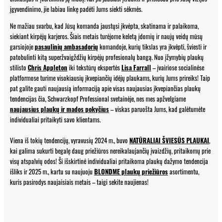
įgyvendinimo, jie labiau linkę padėti Jums siekti sėkmės.
Ne mažiau svarbu, kad Jūsų komanda jaustųsi įkvėpta, skatinama ir palaikoma,
siekiant kirpėjų karjeros. Šiais metais turėjome keletą įdomių ir naujų veidų mūsų
garsiojoje
pasaulinių ambasadorių
komandoje, kurių tikslas yra įkvėpti, šviesti ir
patobulinti kitą superžvaigždžių kirpėjų profesionalų bangą. Nuo įžymybių plaukų
stilisto
Chris Appleton
iki tekstūrų ekspertės
Lisa Farrall
– įvairiose socialinėse
platformose turime visokiausių įkvepiančių idėjų plaukams, kurių Jums prireiks! Taip
pat galite gauti naujausią informaciją apie visas naujausias įkvepiančias plaukų
tendencijas čia, Schwarzkopf Professional svetainėje, nes mes apžvelgiame
naujausius plaukų ir mados pokyčius
– viskas paruošta Jums, kad galėtumėte
individualiai pritaikyti savo klientams.
Viena iš tokių tendencijų, vyravusių 2024 m., buvo
NATŪRALIAI ŠVIESŪS PLAUKAI
,
kai galima sukurti begalę daug priežiūros nereikalaujančių įvaizdžių, pritaikomų prie
visų atspalvių odos! Ši išskirtinė individualiai pritaikoma plaukų dažymo tendencija
išliks ir 2025 m., kartu su naujuoju
BLONDME plaukų priežiūros
asortimentu,
kuris pasirodys naujaisiais metais – taigi sekite naujienas!