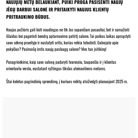
NAUJŲJŲ METŲ BELAUKIANT, PUIKI PROGA PASISEMTI NAUJŲ
JĖGŲ DARBUI SALONE IR PRITAIKYTI NAUJUS KLIENTŲ
PRITRAUKIMO BŪDUS.
Naujas požiūris gali būti naudingas ne tik Jus supančiam pasauliui, bet ir sumažinti
išlaidas bei pagerinti bendrą aptarnavimo patirtį salone. Tai puikus laikas apmąstyti
savo sėkmę praeityje ir nustatyti sritis, kurias reikia tobulinti. Galvojate apie
pokyčius? Pasiruošę imtis naujų paslaugų salone? Mes tuo įsitikinę!
Panagrinėkime, kaip savo saloną padaryti tvaresniu, taupančiu ir į klientus
orientuotu verslu, nustatant ryžtingus tikslus ateinantiems metams.
Štai keletas pagrindinių sprendimų, į kuriuos reiktų atsižvelgti planuojant 2025 m.