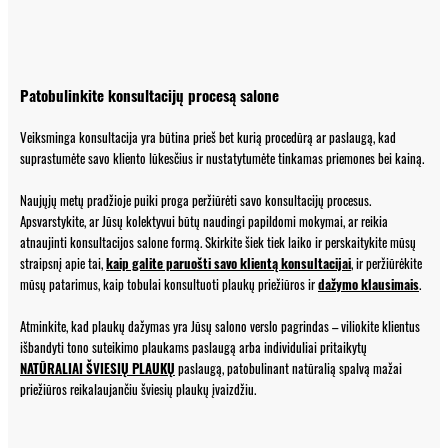
Patobulinkite konsultacijų procesą salone
Veiksminga konsultacija yra būtina prieš bet kurią procedūrą ar paslaugą, kad
suprastumėte savo kliento lūkesčius ir nustatytumėte tinkamas priemones bei kainą.
Naujųjų metų pradžioje puiki proga peržiūrėti savo konsultacijų procesus.
Apsvarstykite, ar Jūsų kolektyvui būtų naudingi papildomi mokymai, ar reikia
atnaujinti konsultacijos salone formą. Skirkite šiek tiek laiko ir perskaitykite mūsų
straipsnį apie tai,
kaip galite paruošti savo klientą konsultacijai
, ir peržiūrėkite
mūsų patarimus, kaip tobulai konsultuoti plaukų priežiūros ir
dažymo klausimais
.
Atminkite, kad plaukų dažymas yra Jūsų salono verslo pagrindas – viliokite klientus
išbandyti tono suteikimo plaukams paslaugą arba individuliai pritaikytų
NATŪRALIAI ŠVIESIŲ PLAUKŲ
paslaugą, patobulinant natūralią spalvą mažai
priežiūros reikalaujančiu šviesių plaukų įvaizdžiu.