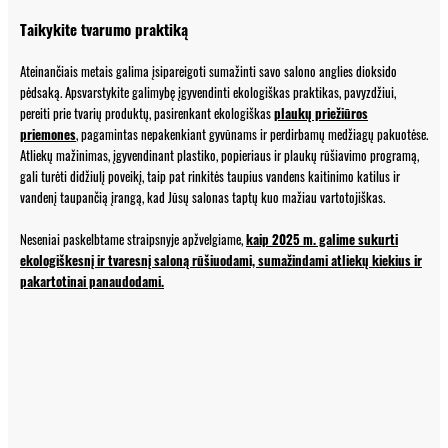
Taikykite tvarumo praktiką
Ateinančiais metais galima įsipareigoti sumažinti savo salono anglies dioksido
pėdsaką. Apsvarstykite galimybę įgyvendinti ekologiškas praktikas, pavyzdžiui,
pereiti prie tvarių produktų, pasirenkant ekologiškas
plaukų priežiūros
priemones
, pagamintas nepakenkiant gyvūnams ir perdirbamų medžiagų pakuotėse.
Atliekų mažinimas, įgyvendinant plastiko, popieriaus ir plaukų rūšiavimo programą,
gali turėti didžiulį poveikį, taip pat rinkitės taupius vandens kaitinimo katilus ir
vandenį taupančią įrangą, kad Jūsų salonas taptų kuo mažiau vartotojiškas.
Neseniai paskelbtame straipsnyje apžvelgiame,
kaip 2025 m. galime sukurti
ekologiškesnį ir tvaresnį saloną rūšiuodami, sumažindami atliekų kiekius ir
pakartotinai panaudodami.