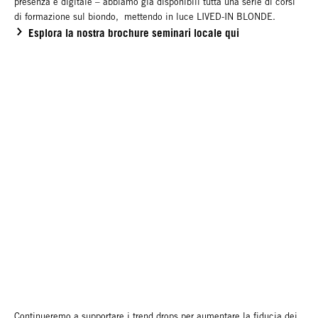
presenza e digitale – abbiamo già disponibili tutta una serie di corsi
di formazione sul biondo, mettendo in luce LIVED-IN BLONDE.
Esplora la nostra brochure seminari locale qui
Continueremo a supportare i trend drops per aumentare la fiducia dei