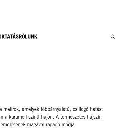
 OKTATÁS
RÓLUNK
 melírok, amelyek többárnyalatú, csillogó hatást
en a karamell színű hajon. A természetes hajszín
kiemelésének magával ragadó módja.