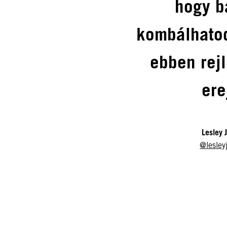
hogy b
kombálhato
ebben rejl
ere
Lesley 
@lesley