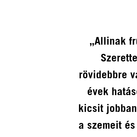
„Allinak fr
Szerett
rövidebbre v
évek hatás
kicsit jobba
a szemeit és