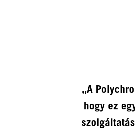
„A Polychr
hogy ez eg
szolgáltatás