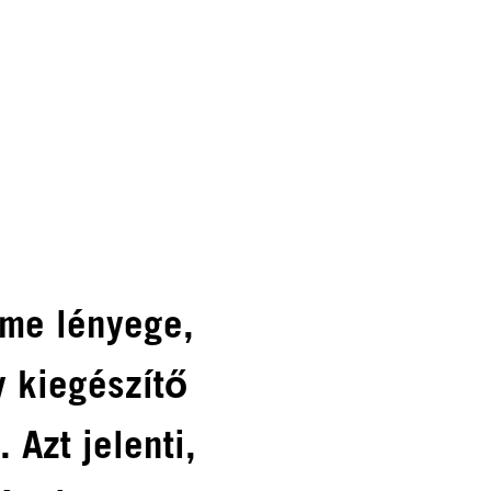
ome lényege,
y kiegészítő
. Azt jelenti,