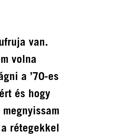
ufruja van.
em volna
ágni a ’70-es
ért és hogy
n megnyissam
 a rétegekkel