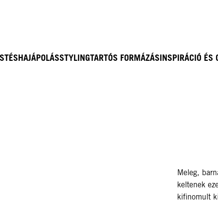
ESTÉS
HAJÁPOLÁS
STYLING
TARTÓS FORMÁZÁS
INSPIRÁCIÓ ÉS
Meleg, barna
keltenek ez
kifinomult 