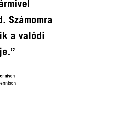
ármivel
d. Számomra
ik a valódi
je.”
Jennison
jennison