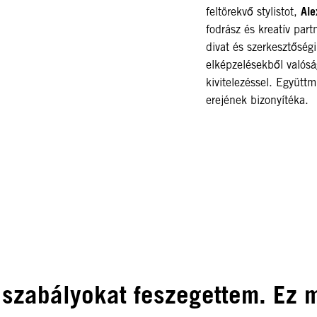
Ale
feltörekvő stylistot,
fodrász és kreatív part
divat és szerkesztőség
elképzelésekből valósá
kivitelezéssel. Együtt
erejének bizonyítéka.
 szabályokat feszegettem. Ez m