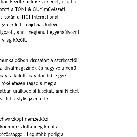
ban kezdte fodrászkarrierjét, majd a
kozott a TONI & GUY művészeti
a során a TIGI International
gatója lett, majd az Unilever
lgozott, ahol megtanult egyensúlyozni
 világ között.
munkaidőben visszatért a szerkesztői
i divatmagazinok és nagy volumenű
ára alkotott maradandót. Egyik
 tökéletesen ragadja meg a
vatban uralkodó stílusokat, ami Nicket
ettebb stylistjává tette.
Schwarzkopf nemzetközi
körben osztotta meg kreatív
zközösséggel. Legutóbb pedig a