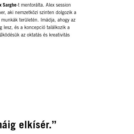
x Sarghe
-t mentorálta. Alex session
ner, aki nemzetközi szinten dolgozik a
i munkák területén. Imádja, ahogy az
g lesz, és a koncepció találkozik a
működésük az oktatás és kreativitás
áig elkísér.”