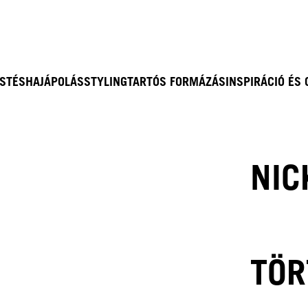
ESTÉS
HAJÁPOLÁS
STYLING
TARTÓS FORMÁZÁS
INSPIRÁCIÓ ÉS
NIC
TÖR