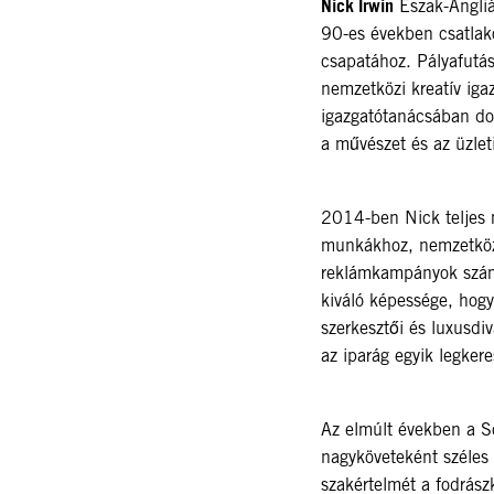
Nick Irwin
Észak-Angliá
90-es években csatla
csapatához. Pályafutás
nemzetközi kreatív igaz
igazgatótanácsában do
a művészet és az üzleti
2014-ben Nick teljes 
munkákhoz, nemzetköz
reklámkampányok szám
kiváló képessége, hogy
szerkesztői és luxusdi
az iparág egyik legkeres
Az elmúlt években a 
nagyköveteként széles 
szakértelmét a fodrás