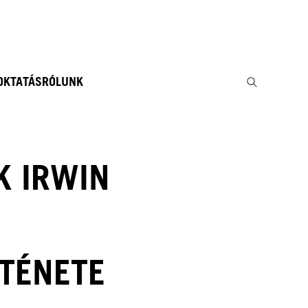
 OKTATÁS
RÓLUNK
K IRWIN
TÉNETE