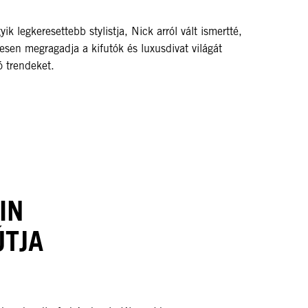
yik legkeresettebb stylistja, Nick arról vált ismertté,
esen megragadja a kifutók és luxusdivat világát
ó trendeket.
IN
ÚTJA