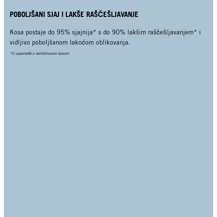
POBOLJŠANI SJAJ I LAKŠE RAŠČEŠLJAVANJE
Kosa postaje do 95% sjajnija* s do 90% lakšim raščešljavanjem* i
vidljivo poboljšanom lakoćom oblikovanja.
*U usporedbi s netretiranom kosom