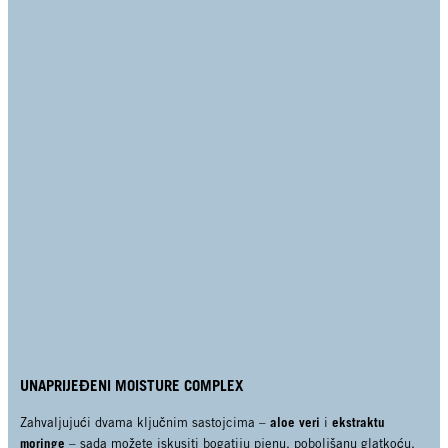
UNAPRIJEĐENI MOISTURE COMPLEX
aloe veri
ekstraktu
Zahvaljujući dvama ključnim sastojcima –
i
moringe
– sada možete iskusiti bogatiju pjenu, poboljšanu glatkoću,