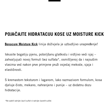
POJAČAJTE HIDRATACIJU KOSE UZ MOISTURE KICK
Bonacure Moisture Kick
linija doživjela je uzbudljivo unapređenje!
Iskusite bogatiju pjenu, poboljšanu glatkoću i vidljivo veći sjaj –
zahvaljujući novoj formuli bez sulfata*, osmišljenoj da i najsušim
vlasima već nakon prve primjene pruži osjećaj mekoće, sjaja i
elastičnosti.
S kremastom teksturom i laganom, lako razmazivom formulom, kosa
djeluje čisto, mekano, nahranjeno i punije – uz dodatnu dozu
hidratacije.
*Ne sadrži natrijev lauril sulfat ni natrijev laureth sulfat.