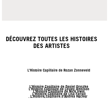
DÉCOUVREZ TOUTES LES HISTOIRES
DES ARTISTES
L'Histoire Capillaire de Rozan Zonneveld
L'Histoire Capillaire de Daniel Gryszke
L'Histoire Capillaire de Lesley Jennison
L'Histoire Capillaire de Nick Irwin
L'Histoire Capillaire de Lisa Farrall
L'Histoire Capillaire d'Andrea Hecker
L'Histoire Capillaire de Vanessa Kranke
L'Histoire Capillaire de Genia Church
L'Histoire Capillaire de Sofia Geideby
L'Histoire Capillaire de Zito Chung