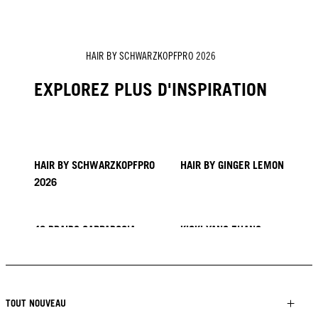
HAIR BY SCHWARZKOPFPRO 2026
EXPLOREZ PLUS D'INSPIRATION
HAIR BY SCHWARZKOPFPRO
HAIR BY GINGER LEMON
2026
40 BRAIDS CAPPADOCIA
KICKI YANG ZHANG
COLLECTION PROVI
TENDANCES EN ASIE
HAIR BY MINNIE KUO
HAIR BY SACO
HAIR BY PABLO KÜMIN X
TUSH
TOUT NOUVEAU