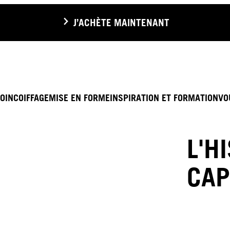
J’ACHÈTE MAINTENANT
OIN
COIFFAGE
MISE EN FORME
INSPIRATION ET FORMATION
VO
L'H
CAP