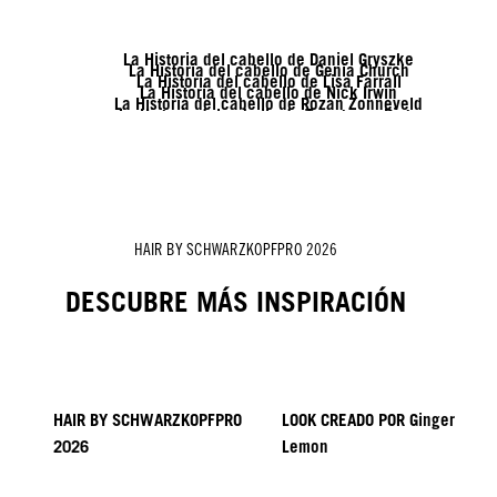
La Historia del cabello de Daniel Gryszke
La Historia del cabello de Genia Church
La Historia del cabello de Lisa Farrall
La Historia del cabello de Nick Irwin
La Historia del cabello de Rozan Zonneveld
La Historia del cabello de Tymoteusz Pięta
La Historia del cabello de Vanessa Kranke
La Historia del cabello de Zito Chung
La Historia del cabello de Sofia Geideby
HAIR BY SCHWARZKOPFPRO 2026
DESCUBRE MÁS INSPIRACIÓN
HAIR BY SCHWARZKOPFPRO
LOOK CREADO POR Ginger
2026
Lemon