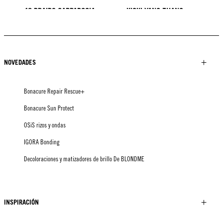
40 BRAIDS CAPPADOCIA
KICKI YANG ZHANG
PROVI COLLECTION
Tendencias de Asia
LOOK CREADO por Minnie
LOOK CREADO POR SACO
LOOK CREADO POR Pablo
Kuo
Kümin x TUSH
NOVEDADES
Bonacure Repair Rescue+
Bonacure Sun Protect
OSiS rizos y ondas
IGORA Bonding
Decoloraciones y matizadores de brillo De BLONDME
INSPIRACIÓN