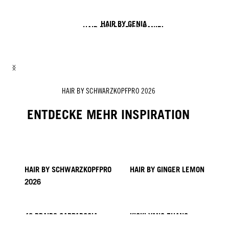
HAIR BY GENIA
HAIR BY LESLEY & DANIEL
HAIR BY LISA & SOFIA
HAIR BY ROZAN
HAIR BY ZITO CHUNG, NICK IRWIN & ALEX SARGHE
HAIR BY SCHWARZKOPFPRO 2026
ENTDECKE MEHR INSPIRATION
HAIR BY SCHWARZKOPFPRO
HAIR BY GINGER LEMON
2026
40 BRAIDS CAPPADOCIA
KICKI YANG ZHANG
PROVI COLLECTION
TRENDS AUS ASIEN
HAIR BY MINNIE KUO
HAIR BY SACO