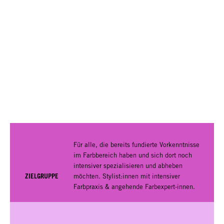
Für alle, die bereits fundierte Vorkenntnisse
im Farbbereich haben und sich dort noch
intensiver spezialisieren und abheben
ZIELGRUPPE
möchten. Stylist:innen mit intensiver
Farbpraxis & angehende Farbexpert-innen.