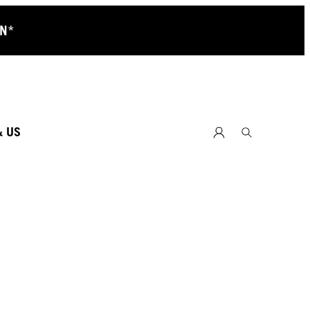
RN*
& US