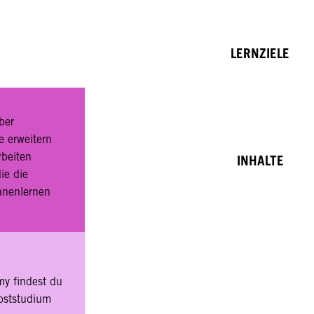
LERNZIELE
ber
 erweitern
rbeiten
INHALTE
ie die
nnenlernen
y findest du
lbststudium