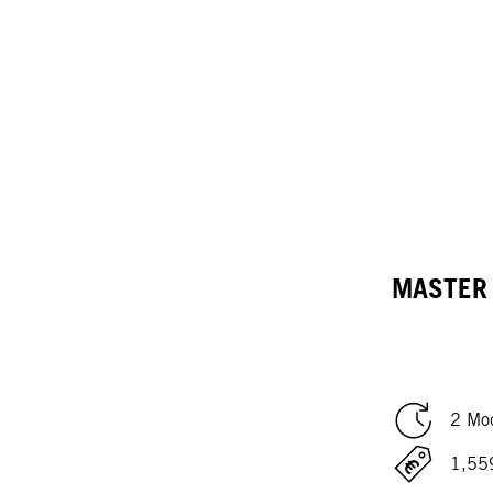
MASTER 
2 Mod
1,55