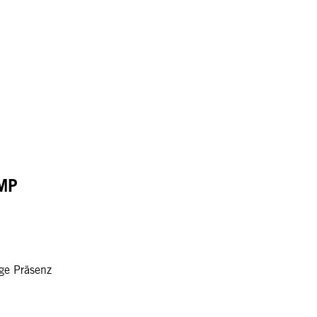
MP
ge Präsenz